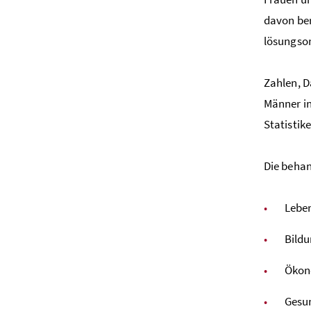
davon ber
lösungsor
Zahlen, D
Männer in
Statistik
Die behan
Lebe
Bild
Ökon
Gesu