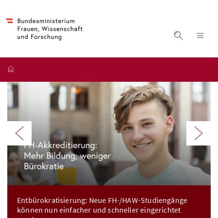
Accesskey
Accesskey
Accesskey
Zum Inhalt
Zum Hauptmenü
Zur Suche
[4]
[1]
[2]
Suche ein
Nav
Startseite
Startseite Bundesminist
Voriges Element im Karussell
Näc
Entbürokratisierung: Neue FH-/HAW-Studiengänge
können nun einfacher und schneller eingerichtet