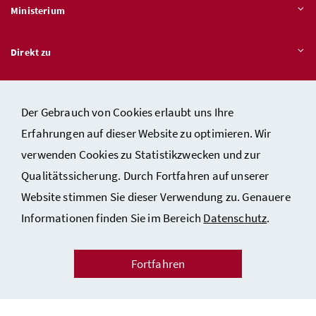
Ministerium
Direkt zu
Themen
Der Gebrauch von Cookies erlaubt uns Ihre
Erfahrungen auf dieser Website zu optimieren. Wir
verwenden Cookies zu Statistikzwecken und zur
Kontakt
Qualitätssicherung. Durch Fortfahren auf unserer
Impressum
Website stimmen Sie dieser Verwendung zu. Genauere
Datenschutzerklärung
Informationen finden Sie im Bereich
Datenschutz
.
Barrierefreiheit
Fortfahren
Sicherheit
Facebook
Instagram
LinkedIn
Youtube