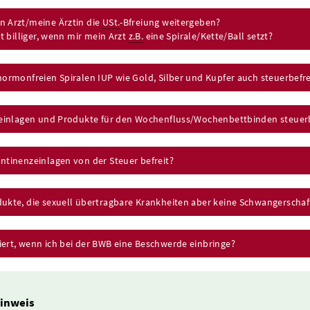
n Arzt/meine Ärztin die
USt.
-Bfreiung weitergeben?
tzt billiger, wenn mir mein Arzt
z.B.
eine Spirale/Kette/Ball setzt?
hormonfreien Spiralen IUP wie Gold, Silber und Kupfer auch steuerbefre
lleinlagen und Produkte für den Wochenfluss/Wochenbettbinden steuerb
ntinenzeinlagen von der Steuer befreit?
ukte, die sexuell übertragbare Krankheiten aber keine Schwangerschaft
iert, wenn ich bei der BWB eine Beschwerde einbringe?
inweis