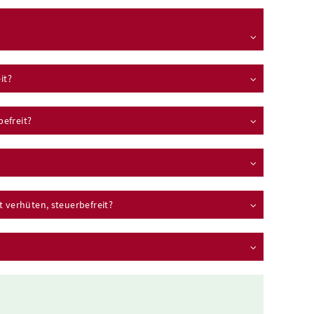
it?
efreit?
 verhüten, steuerbefreit?