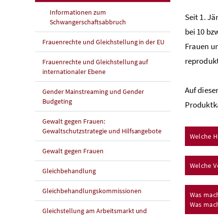
Informationen zum
Seit 1. J
Schwangerschaftsabbruch
bei 10 bz
Frauenrechte und Gleichstellung in der EU
Frauen un
reproduk
Frauenrechte und Gleichstellung auf
internationaler Ebene
Auf diese
Gender Mainstreaming und Gender
Budgeting
Produktka
Gewalt gegen Frauen:
Gewaltschutzstrategie und Hilfsangebote
Welche H
Gewalt gegen Frauen
Welche V
Gleichbehandlung
Gleichbehandlungskommissionen
Was mach
Was mache
Gleichstellung am Arbeitsmarkt und