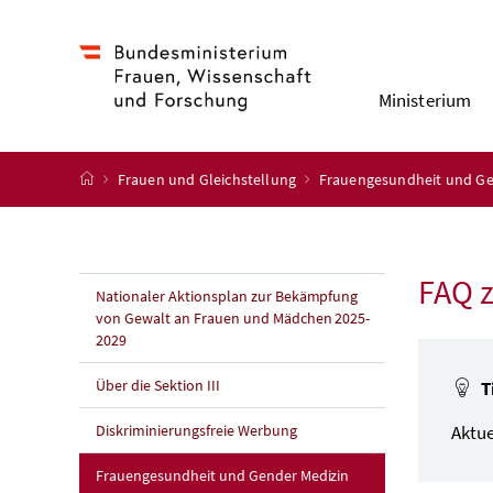
Accesskey
Accesskey
Accesskey
Accesskey
Zum Inhalt
Zum Hauptmenü
Zum Untermenü
Zur Suche
[4]
[1]
[3]
[2]
Ministerium
Startseite
Frauen und Gleichstellung
Frauengesundheit und Ge
FAQ z
Nationaler Aktionsplan zur Bekämpfung
von Gewalt an Frauen und Mädchen 2025-
2029
Über die Sektion III
T
Diskriminierungsfreie Werbung
Aktue
Frauengesundheit und Gender Medizin