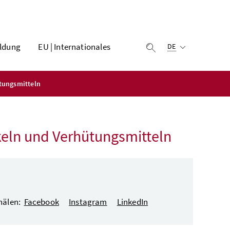
Ausgewählte Sprach
ldung
EU | Internationales
Suche einblenden
DE
tungsmitteln
keln und Verhütungsmitteln
anälen:
Facebook
Instagram
LinkedIn