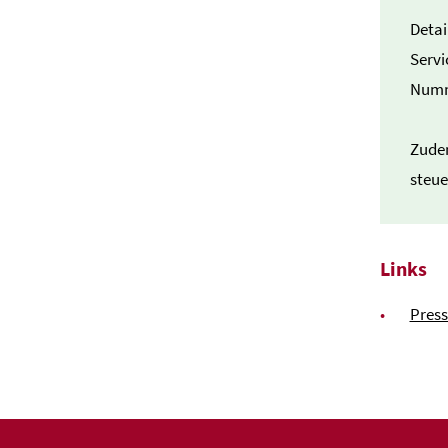
Detai
Servi
Numme
Zudem
steue
Links
Pres