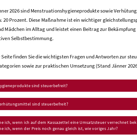
änner 2026 sind Menstruationshygieneprodukte sowie Verhütungs
w. 20 Prozent. Diese Maßnahme ist ein wichtiger gleichstellungsp
d Mädchen im Alltag und leistet einen Beitrag zur Bekämpfung
tiven Selbstbestimmung.
r Seite finden Sie die wichtigsten Fragen und Antworten zur ste
tegorien sowie zur praktischen Umsetzung (Stand Jänner 2026
ygieneprodukte sind steuerbefreit?
erhütungsmittel sind steuerbefreit?
e ich, wenn ich auf dem Kassazettel eine Umsatzsteuer verrechnet b
 ich, wenn der Preis noch genau gleich ist, wie voriges Jahr?