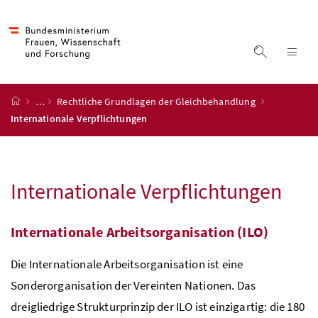
Accesskey
Accesskey
Accesskey
Accesskey
Zum Inhalt
Zum Hauptmenü
Zum Untermenü
Zur Suche
[4]
[1]
[3]
[2]
Suche ein
Nav
Startseite
…
Rechtliche Grundlagen der Gleichbehandlung
Internationale Verpflichtungen
Internationale Verpflichtungen
Internationale Arbeitsorganisation (ILO)
Die Internationale Arbeitsorganisation ist eine
Sonderorganisation der Vereinten Nationen. Das
dreigliedrige Strukturprinzip der ILO ist einzigartig: die 180