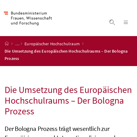
Accesskey
Accesskey
Accesskey
Accesskey
Zum Inhalt
Zum Hauptmenü
Zum Untermenü
Zur Suche
[4]
[1]
[3]
[2]
Suche ein
Nav
Startseite
…
Europäischer Hochschulraum
Die Umsetzung des Europäischen Hochschulraums – Der Bologna
Prozess
Die Umsetzung des Europäischen
Hochschulraums – Der Bologna
Prozess
Der Bologna Prozess trägt wesentlich zur