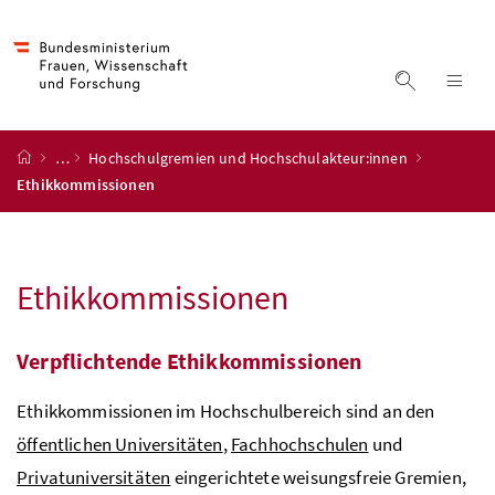
Accesskey
Accesskey
Accesskey
Accesskey
Zum Inhalt
Zum Hauptmenü
Zum Untermenü
Zur Suche
[4]
[1]
[3]
[2]
Suche ein
Nav
Startseite
…
Hochschulgremien und Hochschulakteur:innen
Ethikkommissionen
Ethikkommissionen
Verpflichtende Ethikkommissionen
Ethikkommissionen im Hochschulbereich sind an den
öffentlichen Universitäten
,
Fachhochschulen
und
Privatuniversitäten
eingerichtete weisungsfreie Gremien,