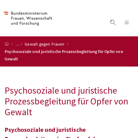
Accesskey
Accesskey
Accesskey
Accesskey
Zum Inhalt
Zum Hauptmenü
Zum Untermenü
Zur Suche
[4]
[1]
[3]
[2]
Suche ein
Nav
Startseite
…
Gewalt gegen Frauen
Psychosoziale und juristische Prozessbegleitung für Opfer von
Gewalt
Psychosoziale und juristische
Prozessbegleitung für Opfer von
Gewalt
Psychosoziale und juristische