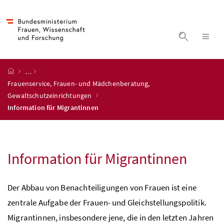
Accesskey
Accesskey
Accesskey
Accesskey
Zum Inhalt
Zum Hauptmenü
Zum Untermenü
Zur Suche
[4]
[1]
[3]
[2]
Suche ein
Nav
Startseite
…
Frauenservice, Frauen- und Mädchenberatung,
Gewaltschutzeinrichtungen
Information für Migrantinnen
Information für Migrantinnen
Der Abbau von Benachteiligungen von Frauen ist eine
zentrale Aufgabe der Frauen- und Gleichstellungspolitik.
Migrantinnen, insbesondere jene, die in den letzten Jahren