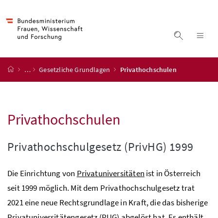
Accesskey
Accesskey
Accesskey
Accesskey
Zum Inhalt
Zum Hauptmenü
Zum Untermenü
Zur Suche
[4]
[1]
[3]
[2]
Suche ein
Nav
Startseite
…
Gesetzliche Grundlagen
Privathochschulen
Privathochschulen
Privathochschulgesetz (PrivHG) 1999
Die Einrichtung von
Privatuniversitäten
ist in Österreich
seit 1999 möglich. Mit dem Privathochschulgesetz trat
2021 eine neue Rechtsgrundlage in Kraft, die das bisherige
Privatuniversitätengesetz (
PUG
) abgelöst hat. Es enthält