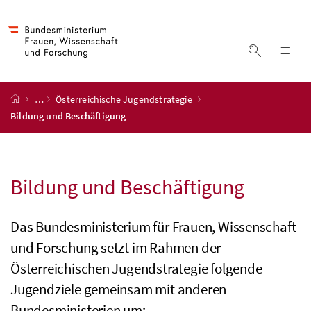
Accesskey
Accesskey
Accesskey
Accesskey
Zum Inhalt
Zum Hauptmenü
Zum Untermenü
Zur Suche
[4]
[1]
[3]
[2]
Suche ein
Nav
Startseite
…
Österreichische Jugendstrategie
Bildung und Beschäftigung
Bildung und Beschäftigung
Das Bundesministerium für Frauen, Wissenschaft
und Forschung setzt im Rahmen der
Österreichischen Jugendstrategie folgende
Jugendziele gemeinsam mit anderen
Bundesministerien um: