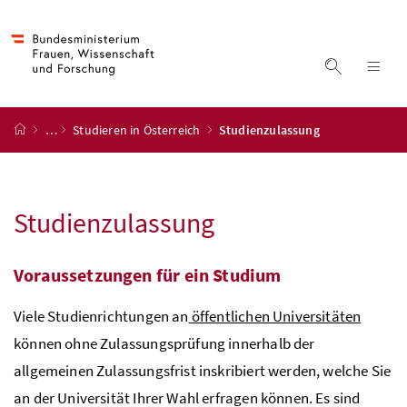
Accesskey
Accesskey
Accesskey
Accesskey
Zum Inhalt
Zum Hauptmenü
Zum Untermenü
Zur Suche
[4]
[1]
[3]
[2]
Suche ein
Nav
Startseite
…
Studieren in Österreich
Studienzulassung
Studienzulassung
Voraussetzungen für ein Studium
Viele Studienrichtungen an
öffentlichen Universitäten
können ohne Zulassungsprüfung innerhalb der
allgemeinen Zulassungsfrist inskribiert werden, welche Sie
an der Universität Ihrer Wahl erfragen können. Es sind