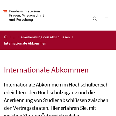
Accesskey
Accesskey
Accesskey
Accesskey
Zum Inhalt
Zum Hauptmenü
Zum Untermenü
Zur Suche
[4]
[1]
[3]
[2]
Suche ein
Nav
Startseite
…
Anerkennung von Abschlüssen
Internationale Abkommen
Internationale Abkommen
Internationale Abkommen im Hochschulbereich
erleichtern den Hochschulzugang und die
Anerkennung von Studienabschlüssen zwischen
den Vertragsstaaten. Hier erfahren Sie, mit
welchen Staaten Österreich solche