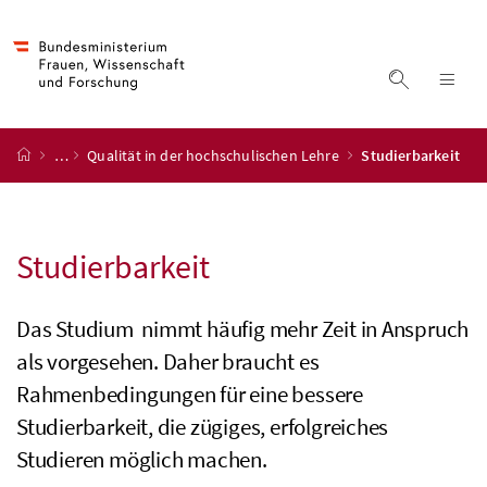
Accesskey
Accesskey
Accesskey
Accesskey
Zum Inhalt
Zum Hauptmenü
Zum Untermenü
Zur Suche
[4]
[1]
[3]
[2]
Suche ein
Nav
Startseite
…
Qualität in der hochschulischen Lehre
Studierbarkeit
Studierbarkeit
Das Studium nimmt häufig mehr Zeit in Anspruch
als vorgesehen. Daher braucht es
Rahmenbedingungen für eine bessere
Studierbarkeit, die zügiges, erfolgreiches
Studieren möglich machen.