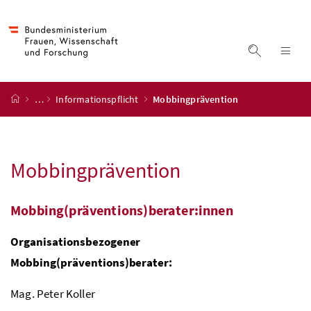
Accesskey
Accesskey
Accesskey
Accesskey
Zum Inhalt
Zum Hauptmenü
Zum Untermenü
Zur Suche
[4]
[1]
[3]
[2]
Suche ein
Nav
Startseite
…
Informationspflicht
Mobbingprävention
Mobbingprävention
Mobbing(präventions)berater:innen
Organisationsbezogener
Mobbing(präventions)berater:
Mag. Peter Koller