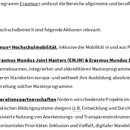
Programm
Erasmus+
umfasst die Bereiche allgemeine und berufl
ochschulbereich sind folgende Aktionen relevant:
mus+ Hochschulmobilität
, inklusive der Mobilität in und au
rasmus Mundus Joint Masters (EMJM) & Erasmus Mundus 
emeinsamen, integrierten und akkreditieren Masterprogrammen
ren Standorten europa- und weltweit ihre Ausbildung absolvie
ereitung solcher Masterprogramme.
erationspartnerschaften
fördern verschiedenste Projekte im 
äischen Bildungssysteme steigern (
z.B.
Entwicklung und Durch
nsivierte Nutzung von Anerkennungs- und Transparenzinstrume
horizontalen Prioritäten (Inklusion und Vielfalt, digitaler Wa