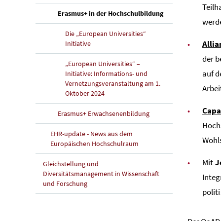
Teilh
(aktuelle Seite)
Erasmus+ in der Hochschulbildung
werd
Die „European Universities“
Alli
Initiative
der b
„European Universities“ –
auf 
Initiative: Informations- und
Vernetzungsveranstaltung am 1.
Arbe
Oktober 2024
Capa
Erasmus+ Erwachsenenbildung
Hoch
EHR-update - News aus dem
Wohls
Europäischen Hochschulraum
Mit
J
Gleichstellung und
Diversitätsmanagement in Wissenschaft
Integ
und Forschung
polit