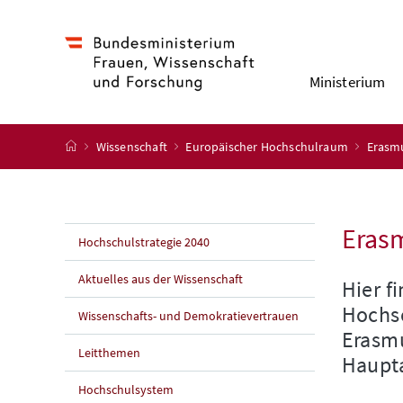
Accesskey
Accesskey
Accesskey
Accesskey
Zum Inhalt
Zum Hauptmenü
Zum Untermenü
Zur Suche
[4]
[1]
[3]
[2]
Ministerium
Startseite
Wissenschaft
Europäischer Hochschulraum
Erasm
Erasm
Hochschulstrategie 2040
Aktuelles aus der Wissenschaft
Hier f
Hochsc
Wissenschafts- und Demokratievertrauen
Erasmu
Leitthemen
Haupta
Hochschulsystem