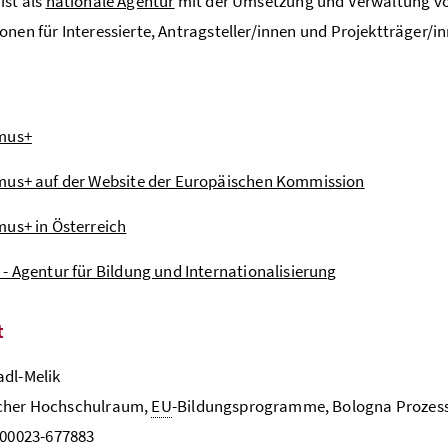
ist als
nationale Agentur
mit der Umsetzung und Verwaltung vo
onen für Interessierte, Antragsteller/innen und Projektträger/i
mus+
mus+ auf der Website der Europäischen Kommission
us+ in Österreich
- Agentur für Bildung und Internationalisierung
t
dl-Melik
cher Hochschulraum,
EU
-Bildungsprogramme, Bologna Prozess
300023-677883