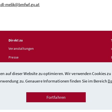
adl-melik@bmfwf.gv.at
Direkt zu
Veranstaltungen
Presse
Frauenserviceportal
en auf dieser Website zu optimieren. Wir verwenden Cookies zu
Verwendung zu. Genauere Informationen finden Sie im Bereich
Da
Fortfahren
ntakt
/
Impressum
/
Datenschutzerklärung
/
Barrierefreiheit
/
Sicher
Facebook
Instagram
LinkedIn
Youtube