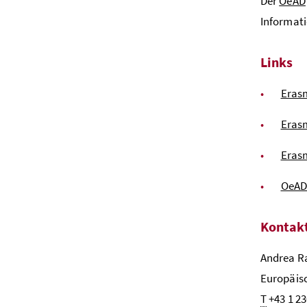
Der
OeAD
Informati
Links
Eras
Eras
Erasm
OeAD 
Kontak
Andrea Ra
Europäis
T
+43 1 2