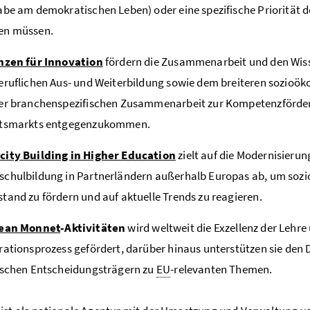
abe am demokratischen Leben) oder eine spezifische Prioritä
en müssen.
anzen für Innovation
fördern die Zusammenarbeit und den Wis
eruflichen Aus- und Weiterbildung sowie dem breiteren sozioö
der branchenspezifischen Zusammenarbeit zur Kompetenzförd
itsmarkts entgegenzukommen.
city Building in Higher Education
zielt auf die Modernisierun
schulbildung in Partnerländern außerhalb Europas ab, um s
tand zu fördern und auf aktuelle Trends zu reagieren.
ean Monnet
-Aktivitäten
wird weltweit die Exzellenz der Leh
rationsprozess gefördert, darüber hinaus unterstützen sie den
ischen Entscheidungsträgern zu
EU
-relevanten Themen.