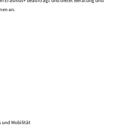
n Erasmus+ beauftragt und bietet Beratung und
nnen an.
 und Mobilität