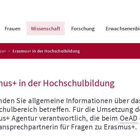
Frauen
Wissenschaft
Forschung
Erwachsenenbi
us+
Erasmus+ in der Hochschulbildung
us+ in der Hochschulbildung
inden Sie allgemeine Informationen über d
hulbereich betreffen. Für die Umsetzung d
s+ Agentur verantwortlich, die beim
OeAD
nsprechpartnerin für Fragen zu Erasmus+.