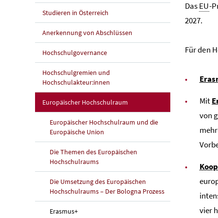
Das
EU
-
Studieren in Österreich
2027.
Anerkennung von Abschlüssen
Für den H
Hochschulgovernance
Hochschulgremien und
Eras
Hochschulakteur:innen
Mit
E
Europäischer Hochschulraum
von g
Europäischer Hochschulraum und die
mehre
Europäische Union
Vorb
Die Themen des Europäischen
Hochschulraums
Koop
europ
Die Umsetzung des Europäischen
Hochschulraums – Der Bologna Prozess
inte
vier 
Erasmus+