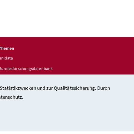
Themen
unidata
Bundesforschungsdatenbank
entdecke.DNAustria
 Statistikzwecken und zur Qualitätssicherung. Durch
tenschutz
.
heit