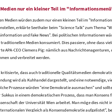
 Medien nur ein kleiner Teil im "Informationsmenü
len Medien würden zudem nur einen kleinen Teil im "Informati
tellen, erklärte Seethaler beim "Science Talk" zum Thema "Wa
information und Fake News". Bei politischen Informationen wär
 traditionellen Medien konsumiert. Dies passiere, ohne dass v
lärte APA-CEO Clemens Pig: nämlich aus Nachrichtenagenturen
men und verbreitet werden.
 kritisierte, dass auch traditionelle Qualitätsmedien demokrati
ndung wird als Kuhhandel dargestellt, und eine notwendige, vie
Solche Prozesse würden "eine Demokratie ausmachen" und sollte
er Sukkus in einem demokratischen Prozess, dass man Konsens fin
senschaft der Universität Wien arbeitet. Man möge dies nicht i
nternationalen Vergleich als Konsensdemokratie aufgelistet", be