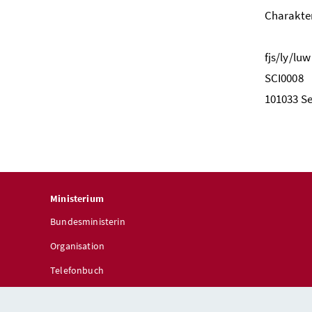
Charakter
fjs/ly/luw
SCI0008 
101033 Se
Ministerium
Bundesministerin
Organisation
Telefonbuch