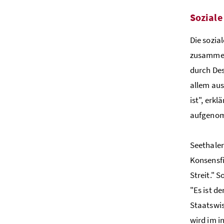
Soziale
Die sozia
zusammens
durch Des
allem aus
ist", erk
aufgenom
Seethaler
Konsensfi
Streit." 
"Es ist d
Staatswis
wird im i