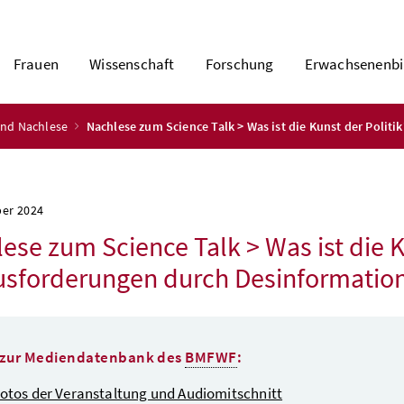
Frauen
Wissenschaft
Forschung
Erwachsenenbi
 und Nachlese
Nachlese zum Science Talk > Was ist die Kunst der Poli
ber 2024
ese zum Science Talk > Was ist die K
usforderungen durch Desinformatio
 zur Mediendatenbank des
BMFWF
:
otos der Veranstaltung und Audiomitschnitt