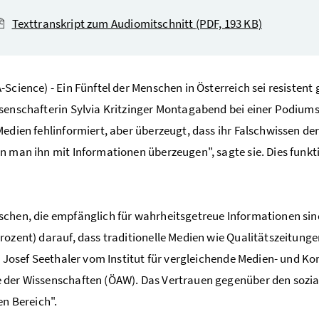
Texttranskript zum Audiomitschnitt
(PDF, 193 KB)
-Science) - Ein Fünftel der Menschen in Österreich sei resistent
senschafterin Sylvia Kritzinger Montagabend bei einer Podiumsd
Medien fehlinformiert, aber überzeugt, dass ihr Falschwissen d
n man ihn mit Informationen überzeugen", sagte sie. Dies funkti
chen, die empfänglich für wahrheitsgetreue Informationen sind
rozent) darauf, dass traditionelle Medien wie Qualitätszeitunge
so Josef Seethaler vom Institut für vergleichende Medien- und
der Wissenschaften (ÖAW). Das Vertrauen gegenüber den sozia
en Bereich".