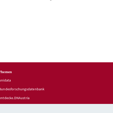
Themen
unidata
Bundesforschungsdatenbank
entdecke.DNAustria