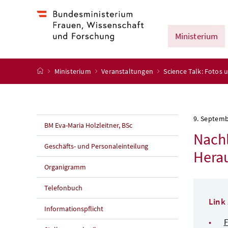
Accesskey
Accesskey
Accesskey
Accesskey
Zum Inhalt
Zum Hauptmenü
Zum Untermenü
Zur Suche
[4]
[1]
[3]
[2]
Ministerium
Startseite
Ministerium
Veranstaltungen
Science Talk: Fotos
9. Septem
BM Eva-Maria Holzleitner, BSc
Nachl
Geschäfts- und Personaleinteilung
Hera
Organigramm
Telefonbuch
Link
Informationspflicht
F