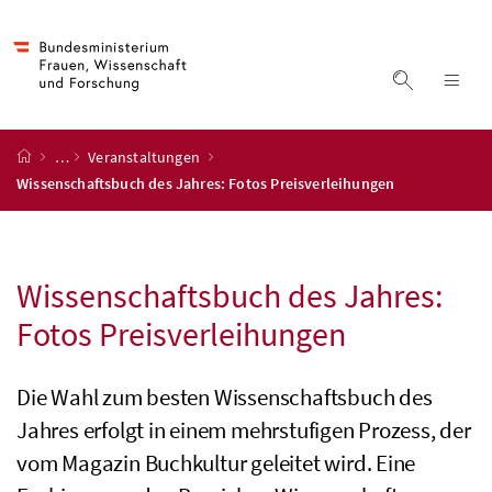
Accesskey
Accesskey
Accesskey
Accesskey
Zum Inhalt
Zum Hauptmenü
Zum Untermenü
Zur Suche
[4]
[1]
[3]
[2]
Suche ein
Nav
Startseite
…
Veranstaltungen
Wissenschaftsbuch des Jahres: Fotos Preisverleihungen
Wissenschaftsbuch des Jahres:
Fotos Preisverleihungen
Die Wahl zum besten Wissenschaftsbuch des
Jahres erfolgt in einem mehrstufigen Prozess, der
vom Magazin Buchkultur geleitet wird. Eine