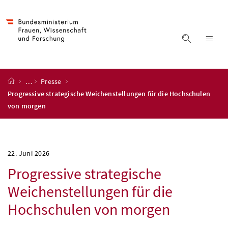
Accesskey
Accesskey
Accesskey
Accesskey
Zum Inhalt
Zum Hauptmenü
Zum Untermenü
Zur Suche
[4]
[1]
[3]
[2]
Suche ein
Nav
Startseite
…
Presse
Progressive strategische Weichenstellungen für die Hochschulen
von morgen
22. Juni 2026
Progressive strategische
Weichenstellungen für die
Hochschulen von morgen