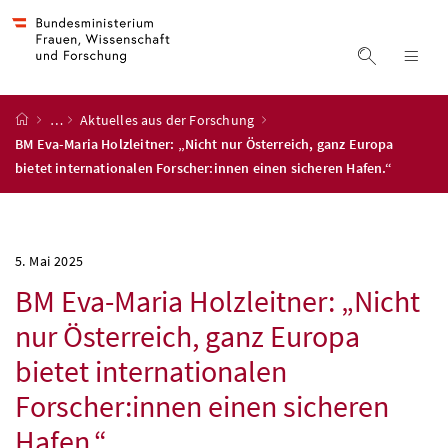
Accesskey
Accesskey
Accesskey
Accesskey
Zum Inhalt
Zum Hauptmenü
Zum Untermenü
Zur Suche
[4]
[1]
[3]
[2]
Suche ein
Nav
Startseite
…
Aktuelles aus der Forschung
BM Eva-Maria Holzleitner: „Nicht nur Österreich, ganz Europa
bietet internationalen Forscher:innen einen sicheren Hafen.“
5. Mai 2025
BM Eva-Maria Holzleitner: „Nicht
nur Österreich, ganz Europa
bietet internationalen
Forscher:innen einen sicheren
Hafen.“